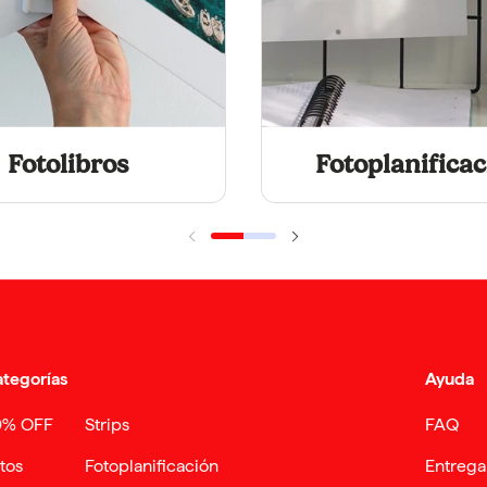
Fotolibros
Fotoplanifica
tegorías
Ayuda
0% OFF
Strips
FAQ
tos
Fotoplanificación
Entrega