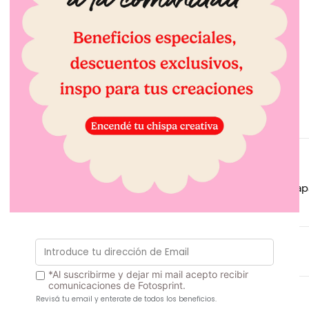
¿Cómo funciona Fotosprint?
Elige el producto que quieras
¡Comienza a crear!
Una vez que elegiste el producto comienza la etapa 
y editarlas si quieres.
Añade al carrito el producto