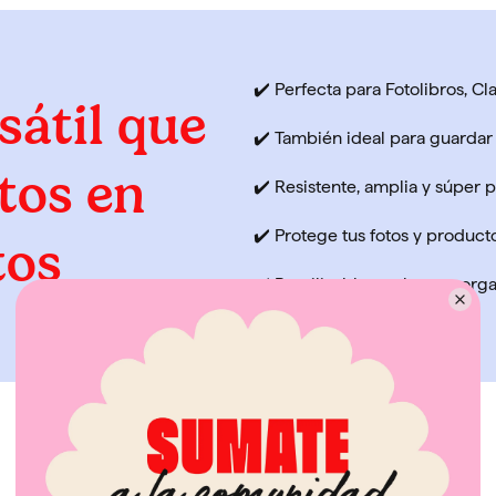
✔️ Perfecta para Fotolibros, Cla
sátil que
✔️ También ideal para guardar 
tos en
✔️ Resistente, amplia y súper p
✔️ Protege tus fotos y producto
tos
✔️ Reutilizable: usala para org