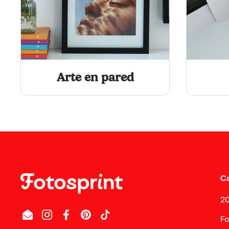
Arte en pared
Ca
2
Fo
Email
Instagram
Facebook
Pinterest
TikTok