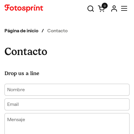
Ir al contenido
0
Abrir carrito
Abri
Página de inicio
/
Contacto
Contacto
Drop us a line
Nombre
Email
*
Mensaje