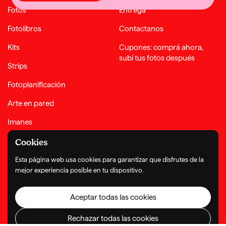
Fotos
Entrega
Fotolibros
Contactanos
Kits
Cupones: comprá ahora,
subí tus fotos después
Strips
Fotoplanificación
Arte en pared
Imanes
Complementos
Cookies
Esta página web usa cookies para garantizar que disfrutes de la
mejor experiencia posible en tu dispositivo.
Términos y condiciones
Política de privacidad
Política de reembolso
© Copyright 2026
Aceptar todas las cookies
Rechazar todas las cookies