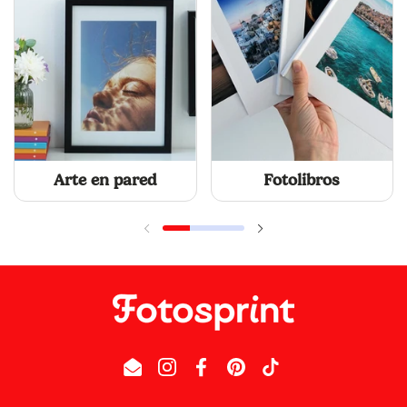
Arte en pared
Fotolibros
Email
Instagram
Facebook
Pinterest
TikTok