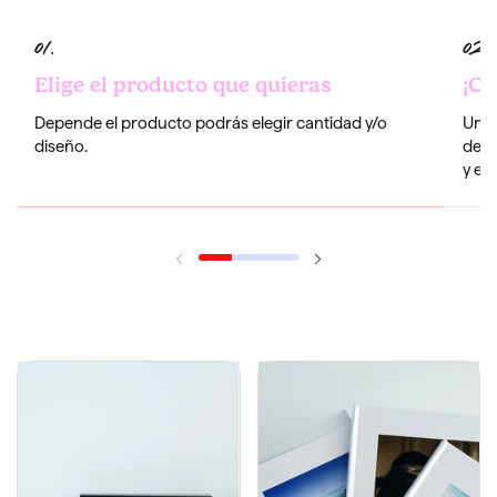
Elige el producto que quieras
¡Co
Depende el producto podrás elegir cantidad y/o
Una 
diseño.
de i
y edi