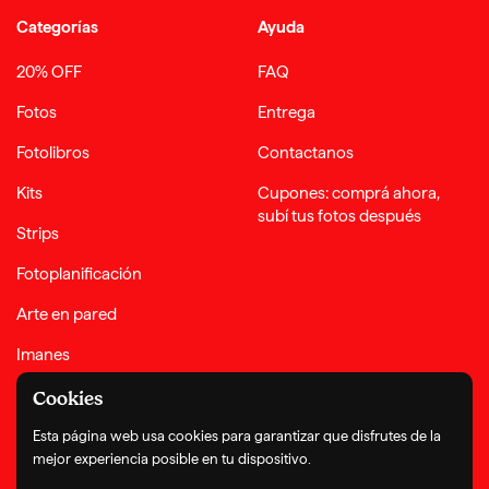
Categorías
Ayuda
20% OFF
FAQ
Fotos
Entrega
Fotolibros
Contactanos
Kits
Cupones: comprá ahora,
subí tus fotos después
Strips
Fotoplanificación
Arte en pared
Imanes
Complementos
Cookies
Esta página web usa cookies para garantizar que disfrutes de la
mejor experiencia posible en tu dispositivo.
Términos y condiciones
Política de privacidad
Política de reembolso