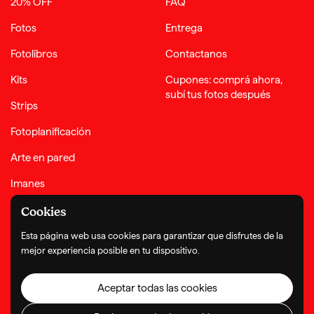
20% OFF
FAQ
Fotos
Entrega
Fotolibros
Contactanos
Kits
Cupones: comprá ahora,
subí tus fotos después
Strips
Fotoplanificación
Arte en pared
Imanes
Complementos
Cookies
Esta página web usa cookies para garantizar que disfrutes de la
mejor experiencia posible en tu dispositivo.
Términos y condiciones
Política de privacidad
Política de reembolso
© Copyright 2026
Aceptar todas las cookies