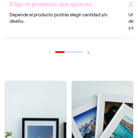
Elige el producto que quieras
¡Co
Depende el producto podrás elegir cantidad y/o
Una 
diseño.
de i
y edi