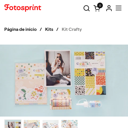
Ir al contenido
0
Abrir carrito
Abri
Página de inicio
/
Kits
/
Kit Crafty