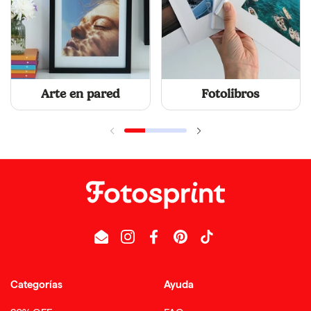
Arte en pared
Fotolibros
Email
Instagram
Facebook
Pinterest
TikTok
Categorías
Ayuda